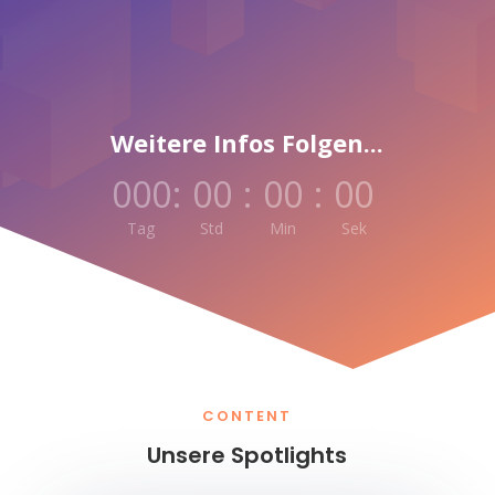
Weitere Infos Folgen...
000
:
00
:
00
:
00
Tag
Std
Min
Sek
CONTENT
Unsere Spotlights